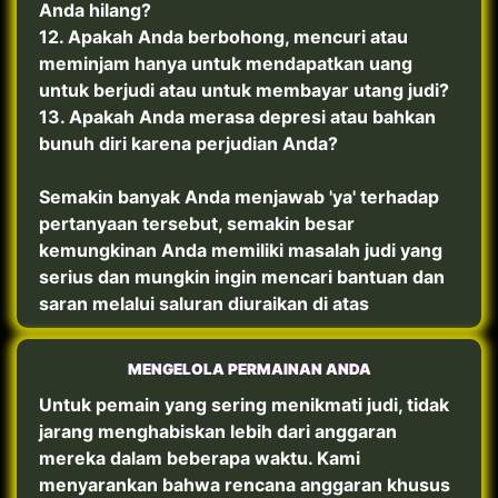
Anda hilang?
12. Apakah Anda berbohong, mencuri atau
meminjam hanya untuk mendapatkan uang
untuk berjudi atau untuk membayar utang judi?
13. Apakah Anda merasa depresi atau bahkan
bunuh diri karena perjudian Anda?
Semakin banyak Anda menjawab 'ya' terhadap
pertanyaan tersebut, semakin besar
kemungkinan Anda memiliki masalah judi yang
serius dan mungkin ingin mencari bantuan dan
saran melalui saluran diuraikan di atas
MENGELOLA PERMAINAN ANDA
Untuk pemain yang sering menikmati judi, tidak
jarang menghabiskan lebih dari anggaran
mereka dalam beberapa waktu. Kami
menyarankan bahwa rencana anggaran khusus